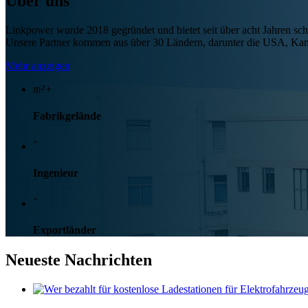
Über uns
Linkpower wurde 2018 gegründet und bietet seit über acht Jahren sc
Unsere Partner kommen aus über 30 Ländern, darunter die USA, Kanad
Mehr anzeigen
m²+
Fabrikgelände
+
Ingenieur
+
Exportländer
Neueste Nachrichten